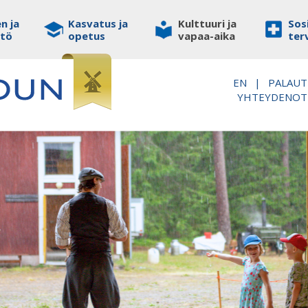
n ja
Kasvatus ja
Kulttuuri ja
Sosi
stö
opetus
vapaa-aika
ter
EN
|
PALAUT
YHTEYDENO