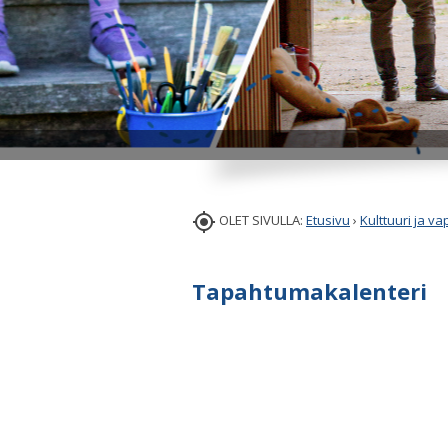

OLET SIVULLA:
Etusivu
›
Kulttuuri ja v
Tapahtumakalenteri