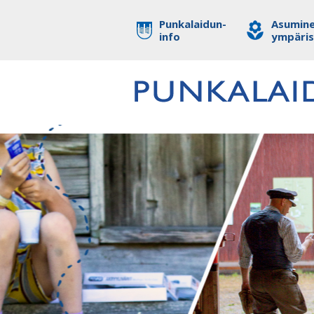
Punkalaidun-
Asumine
info
ympäri