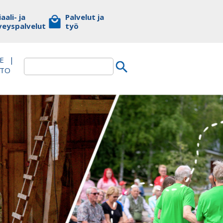
aali- ja
Palvelut ja
veyspalvelut
työ
E
|
TTO