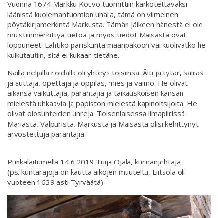
Vuonna 1674 Markku Kouvo tuomittiin karkotettavaksi
läänistä kuolemantuomion uhalla, tämä on viimeinen
pöytäkirjamerkintä Markusta. Tämän jälkeen hänestä ei ole
muistiinmerkittyä tietoa ja myös tiedot Maisasta ovat
loppuneet. Lähtikö pariskunta maanpakoon vai kuolivatko he
kulkutautiin, sitä ei kukaan tietäne.
Näillä neljällä noidalla oli yhteys toisiinsa. Äiti ja tytär, sairas
ja auttaja, opettaja ja oppilas, mies ja vaimo. He olivat
aikansa vaikuttajia, parantajia ja taikauskoisen kansan
mielestä uhkaavia ja papiston mielestä kapinoitsijoita. He
olivat olosuhteiden uhreja. Toisenlaisessa ilmapiirissä
Mariasta, Valpurista, Markusta ja Maisasta olisi kehittynyt
arvostettuja parantajia.
Punkalaitumella 14.6.2019 Tuija Ojala, kunnanjohtaja
(ps. kuntarajoja on kautta aikojen muuteltu, Liitsola oli
vuoteen 1639 asti Tyrväätä)