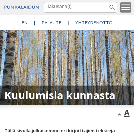
EN
|
PALAUTE
|
YHTEYDENOTTO
Kuulumisia kunnasta
A
A
Tällä sivulla julkaisemme eri kirjoittajien tekstejä