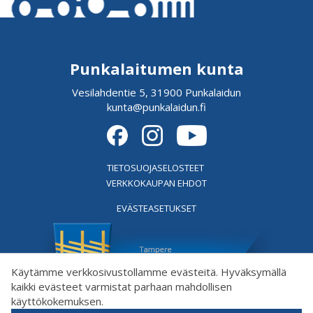
Punkalaitumen kunta
Vesilahdentie 5, 31900 Punkalaidun
kunta@punkalaidun.fi
TIETOSUOJASELOSTEET
VERKKOKAUPAN EHDOT
EVÄSTEASETUKSET
Käytämme verkkosivustollamme evästeitä. Hyväksymällä
kaikki evästeet varmistat parhaan mahdollisen
käyttökokemuksen.