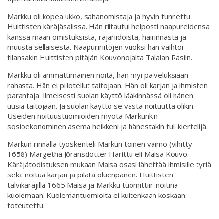
Markku oli kopea ukko, sahanomistaja ja hyvin tunnettu
Huittisten käräjäsalissa. Hän riitautui helposti naapureidensa
kanssa maan omistuksista, rajariidoista, häirinnästä ja
muusta sellaisesta. Naapuririitojen vuoksi hän vaihtoi
tilansakin Huittisten pitäjän Kouvonojalta Talalan Rasiin.
Markku oli ammattimainen noita, hän myi palveluksiaan
rahasta. Hän ei piilotellut taitojaan. Hän oli karjan ja ihmisten
parantaja. Ilmeisesti suolan käyttö lääkinnässä oli hänen
uusia taitojaan. Ja suolan käyttö se vasta noituutta olikin.
Useiden noituustuomioiden myötä Markunkin
sosioekonominen asema heikkeni ja hänestäkin tuli kiertelijä.
Markun rinnalla työskenteli Markun toinen vaimo (vihitty
1658) Margetha Jöransdotter Harittu eli Maisa Kouvo.
Käräjätodistuksen mukaan Maisa osasi lähettää ihmisille tyriä
sekä noitua karjan ja pilata oluenpanon. Huittisten
talvikäräjillä 1665 Maisa ja Markku tuomittiin noitina
kuolemaan. Kuolemantuomioita ei kuitenkaan koskaan
toteutettu.