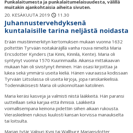
Punkalaitumesta ja punkalaitumelaisuudesta, välillä
muitakin ajankohtaisia aiheita sivuten.
20. KESÄKUUTA 2019
11.30
Juhannustervehdyksenä
kuntalaisille tarina neljästä noidasta
Erään muistiinmerkityn kertomuksen mukaan vuonna 1632
poltettiin Tyrvään noitakäräjillä vanha rouva nimeltä Maria
Ericsdotter Kynders (tai Kinni, Kinnilä, Kente). Maria oli
syntynyt vuonna 1570 Kuurinmaalla. Aikansa mittakaavan
mukaan hän oli sivistynyt ihminen. Hän osasi kirjoittaa ja
lukea sekä ymmärsi useita kieliä. Hänen vauraassa kodissaan
Tyrvään Liitsolassa oli useita kirjoja, jopa ranskankielisiä.
Todennäköisesti Maria oli uskonnoltaan katolinen.
Maria keräsi kasveja ja valmisti niistä lääkkeitä. Hän paransi
uutteillaan sekä karjaa että ihmisiä. Lääkkeitä
voimallisempana keinona pidettiin siihen aikaan rukousta.
Vieraskielinen rukous kuulosti kansan korvissa manaukselta
tai loitsulta.
Marian tytär Valpuri Kyni tai Wallburg Mariansdotter