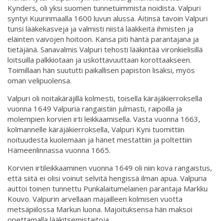
Kynders, oli yksi suomen tunnetuimmista noidista. Valpuri
syntyi Kuurinmaalla 1600 luvun alussa. Äitinsä tavoin Valpuri
tunsi lääkekasveja ja valmisti niistä lääkkeitä ihmisten ja
eläinten vaivojen hoitoon. Kansa piti häntä parantajana ja
tietäjänä. Sanavalmis Valpuri tehosti lääkintää vironkielisillä
loitsuilla palkkiotaan ja uskottavuuttaan korottaakseen.
Toimillaan hän suututti paikallisen papiston lisäksi, myös
oman velipuolensa.
Valpuri oli noitakäräjillä kolmesti, toisella käräjäkierroksella
vuonna 1649 Valpuria rangaistiin julmasti, raipoilla ja
molempien korvien irti leikkaamisella. Vasta vuonna 1663,
kolmannelle käräjäkierroksella, Valpuri Kyni tuomittiin
noituudesta kuolemaan ja hänet mestattiin ja poltettiin
Hämeenlinnassa vuonna 1665.
Korvien irtileikkaaminen vuonna 1649 oli niin kova rangaistus,
että siitä ei olisi voinut selvitä hengissä ilman apua. Valpuria
auttoi toinen tunnettu Punkalaitumelainen parantaja Markku
Kouvo. Valpurin arvellaan majailleen kolmisen vuotta
metsäpiilossa Markun luona. Majoituksensa hän maksoi
opettamalla lääkitsemistaitoja.