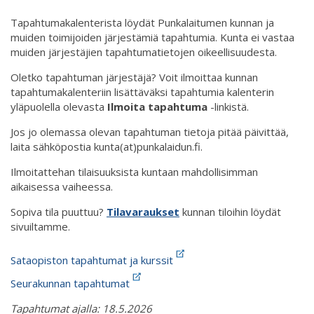
Tapahtumakalenterista löydät Punkalaitumen kunnan ja
muiden toimijoiden järjestämiä tapahtumia. Kunta ei vastaa
muiden järjestäjien tapahtumatietojen oikeellisuudesta.
Oletko tapahtuman järjestäjä? Voit ilmoittaa kunnan
tapahtumakalenteriin lisättäväksi tapahtumia kalenterin
yläpuolella olevasta
Ilmoita tapahtuma
-linkistä.
Jos jo olemassa olevan tapahtuman tietoja pitää päivittää,
laita sähköpostia kunta(at)punkalaidun.fi.
Ilmoitattehan tilaisuuksista kuntaan mahdollisimman
aikaisessa vaiheessa.
Sopiva tila puuttuu?
Tilavaraukset
kunnan tiloihin löydät
sivuiltamme.
Sataopiston tapahtumat ja kurssit
Seurakunnan tapahtumat
Tapahtumat ajalla: 18.5.2026