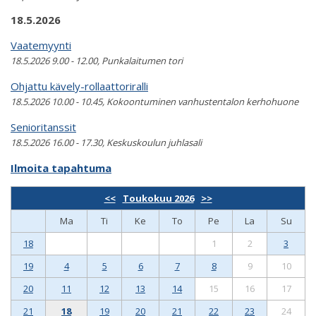
18.5.2026
Vaatemyynti
18.5.2026 9.00 - 12.00, Punkalaitumen tori
Ohjattu kävely-rollaattoriralli
18.5.2026 10.00 - 10.45, Kokoontuminen vanhustentalon kerhohuone
Senioritanssit
18.5.2026 16.00 - 17.30, Keskuskoulun juhlasali
Ilmoita tapahtuma
<<
Toukokuu 2026
>>
Ma
Ti
Ke
To
Pe
La
Su
18
1
2
3
19
4
5
6
7
8
9
10
20
11
12
13
14
15
16
17
21
18
19
20
21
22
23
24