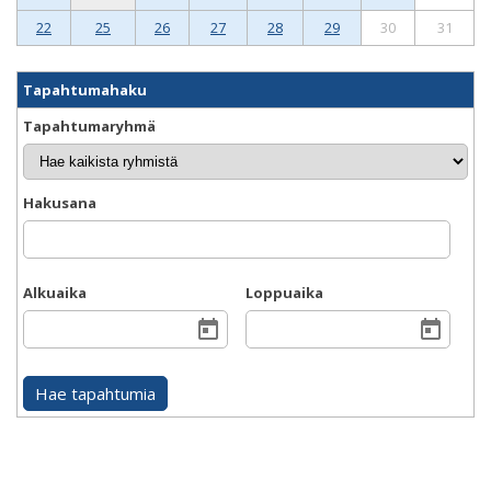
22
25
26
27
28
29
30
31
Tapahtumahaku
Tapahtumaryhmä
Hakusana
Alkuaika
Loppuaika