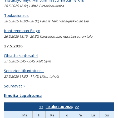
Tiistaipyöräilyt (Vanttilan laavu matka 18 km)
26.5.2026 18.00, Lähtö Pietarinaukiolta
Toukosiunaus
26.5.2026 18.00 - 20.00, Päivi ja Tero Vähä-Jaakkolan tila
Kanteenmaan Bingo
26.5.2026 18.15 - 20.30, Kanteenmaan nuorisoseuran talo
27.5.2026
Ohjattu kuntosali 4
27.5.2026 8.45 - 9.45, K&K Gym
Seniorien liikuntatunnit
27.5.2026 11.00 - 11.45, Liikuntahalli
Seuraavat »
Ilmoita tapahtuma
<<
Toukokuu 2026
>>
Ma
Ti
Ke
To
Pe
La
Su