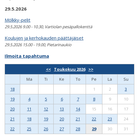
29.5.2026
Mölkky-pelit
29.5.2026 9.00 - 10.30, Vartiolan pesäpallokenttä
Koulujen ja kerhokauden päättäjäiset
29.5.2026 15.00 - 19.00, Pietarinaukio
Ilmoita tapahtuma
<<
Toukokuu 2026
>>
Ma
Ti
Ke
To
Pe
La
Su
18
1
2
3
19
4
5
6
7
8
9
10
20
11
12
13
14
15
16
17
21
18
19
20
21
22
23
24
22
25
26
27
28
29
30
31