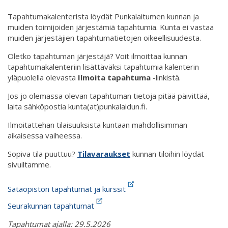
Tapahtumakalenterista löydät Punkalaitumen kunnan ja
muiden toimijoiden järjestämiä tapahtumia. Kunta ei vastaa
muiden järjestäjien tapahtumatietojen oikeellisuudesta.
Oletko tapahtuman järjestäjä? Voit ilmoittaa kunnan
tapahtumakalenteriin lisättäväksi tapahtumia kalenterin
yläpuolella olevasta
Ilmoita tapahtuma
-linkistä.
Jos jo olemassa olevan tapahtuman tietoja pitää päivittää,
laita sähköpostia kunta(at)punkalaidun.fi.
Ilmoitattehan tilaisuuksista kuntaan mahdollisimman
aikaisessa vaiheessa.
Sopiva tila puuttuu?
Tilavaraukset
kunnan tiloihin löydät
sivuiltamme.
Sataopiston tapahtumat ja kurssit
Seurakunnan tapahtumat
Tapahtumat ajalla: 29.5.2026