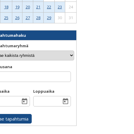
18
19
20
21
22
23
24
25
26
27
28
29
30
31
pahtumahaku
ahtumaryhmä
usana
uaika
Loppuaika