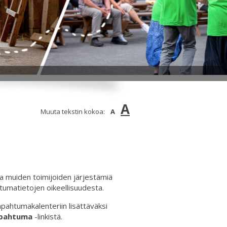
A
Muuta tekstin kokoa:
A
a muiden toimijoiden järjestämiä
tumatietojen oikeellisuudesta.
apahtumakalenteriin lisättäväksi
apahtuma
-linkistä.