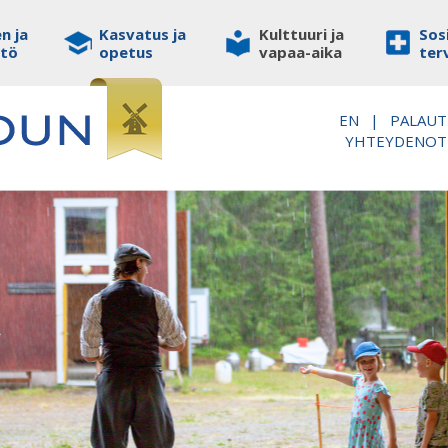
n ja
Kasvatus ja
Kulttuuri ja
Sosi
stö
opetus
vapaa-aika
ter
EN
|
PALAUT
YHTEYDENO