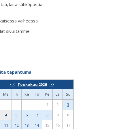
tää, laita sähköpostia
ikaisessa vaiheessa.
dät sivuiltamme.
ita tapahtuma
<<
Toukokuu 2026
>>
Ma
Ti
Ke
To
Pe
La
Su
1
2
3
4
5
6
7
8
9
10
11
12
13
14
15
16
17