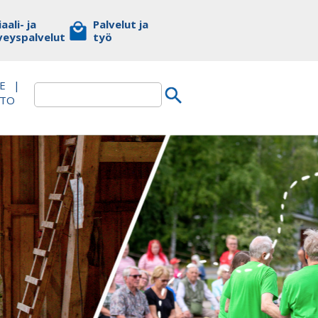
aali- ja
Palvelut ja
veyspalvelut
työ
E
|
TTO