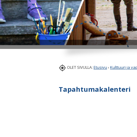

OLET SIVULLA:
Etusivu
›
Kulttuuri ja v
Tapahtumakalenteri