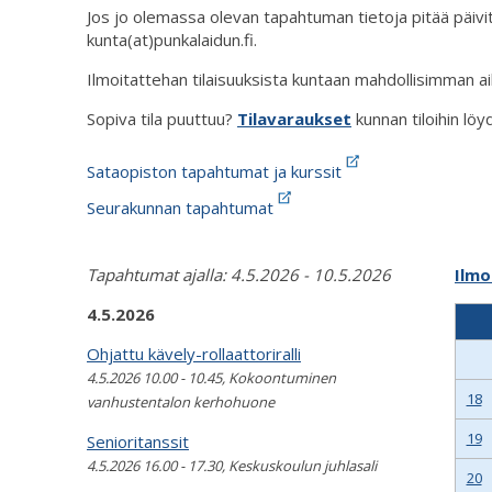
Jos jo olemassa olevan tapahtuman tietoja pitää päivit
kunta(at)punkalaidun.fi.
Ilmoitattehan tilaisuuksista kuntaan mahdollisimman a
Sopiva tila puuttuu?
Tilavaraukset
kunnan tiloihin löy
Sataopiston tapahtumat ja kurssit
Seurakunnan tapahtumat
Tapahtumat ajalla: 4.5.2026 - 10.5.2026
Ilmo
4.5.2026
Ohjattu kävely-rollaattoriralli
4.5.2026 10.00 - 10.45, Kokoontuminen
18
vanhustentalon kerhohuone
19
Senioritanssit
4.5.2026 16.00 - 17.30, Keskuskoulun juhlasali
20