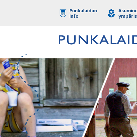
Punkalaidun-
Asumine
info
ympäri