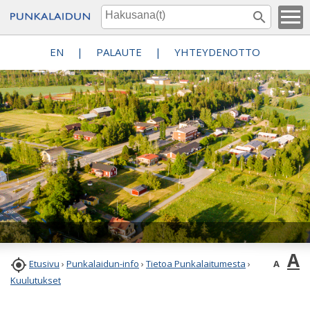
EN
|
PALAUTE
|
YHTEYDENOTTO
A

A
Etusivu
›
Punkalaidun-info
›
Tietoa Punkalaitumesta
›
Kuulutukset