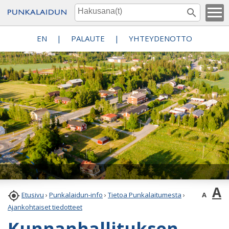
EN
|
PALAUTE
|
YHTEYDENOTTO
A

A
Etusivu
›
Punkalaidun-info
›
Tietoa Punkalaitumesta
›
Ajankohtaiset tiedotteet
Kunnanhallituksen