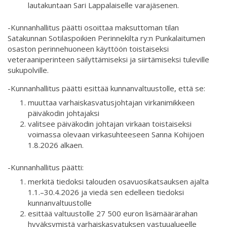
lautakuntaan Sari Lappalaiselle varajäsenen.
-Kunnanhallitus päätti osoittaa maksuttoman tilan
Satakunnan Sotilaspoikien Perinnekilta ry:n Punkalaitumen
osaston perinnehuoneen käyttöön toistaiseksi
veteraaniperinteen säilyttämiseksi ja siirtämiseksi tuleville
sukupolville.
-Kunnanhallitus päätti esittää kunnanvaltuustolle, että se:
muuttaa varhaiskasvatusjohtajan virkanimikkeen
päiväkodin johtajaksi
valitsee päiväkodin johtajan virkaan toistaiseksi
voimassa olevaan virkasuhteeseen Sanna Kohijoen
1.8.2026 alkaen.
-Kunnanhallitus päätti:
merkitä tiedoksi talouden osavuosikatsauksen ajalta
1.1.–30.4.2026 ja viedä sen edelleen tiedoksi
kunnanvaltuustolle
esittää valtuustolle 27 500 euron lisämäärärahan
hyväksymistä varhaiskasvatuksen vastuualueelle