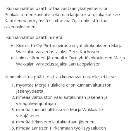
-Kunnanhallitus päätti ottaa vastaan yksityishenkilön
Punkalaitumen kunnalle tekemän lahjoituksen, joka koskee
Kanteenmaan kylässä sijaitsevaa Ojala-nimistä tilaa
rakennuksineen.
-Kunnanhallitus päätti nimetä:
Kiinteistö Oy Pietarinviraston yhtiökokoukseen Marja
Wakkalan varaedustajaksi Petri Korhosen
Loimi-Hämeen Jätehuolto Oy:n yhtiökokoukseen Marja
Wakkalan varaedustajaksi Sari Lappalaisen
Kunnanhallitus päätti esittää kunnanvaltuustolle, että se:
myöntää Merja Pulakalle eron kunnanvaltuuston
jäsenyydestä
nimeää valtuuston vaalilautakunnan jäsenen ja
varapuheenjohtajan
nimeää kunnanhallitukseen Marja Wakkalalle
varajäsenen
nimeää tekniseen lautakuntaan jäsenen
nimeää Läntisen Pirkanmaan työllisyysalueen