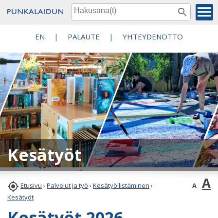
EN
|
PALAUTE
|
YHTEYDENOTTO
Kesätyöt
A

A
Etusivu
›
Palvelut ja työ
›
Kesätyöllistäminen
›
Kesätyöt
Kesätyöt 2026