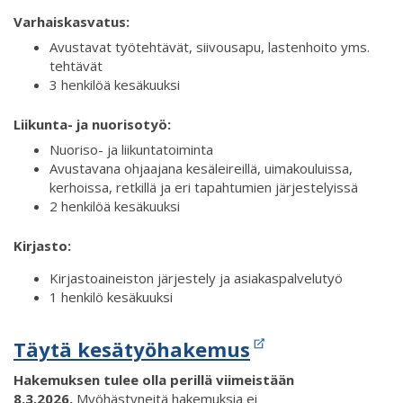
Varhaiskasvatus:
Avustavat työtehtävät, siivousapu, lastenhoito yms.
tehtävät
3 henkilöä kesäkuuksi
Liikunta- ja nuorisotyö:
Nuoriso- ja liikuntatoiminta
Avustavana ohjaajana kesäleireillä, uimakouluissa,
kerhoissa, retkillä ja eri tapahtumien järjestelyissä
2 henkilöä kesäkuuksi
Kirjasto:
Kirjastoaineiston järjestely ja asiakaspalvelutyö
1 henkilö kesäkuuksi
Täytä kesätyöhakemus
Hakemuksen tulee olla perillä viimeistään
8.3.2026.
Myöhästyneitä hakemuksia ei