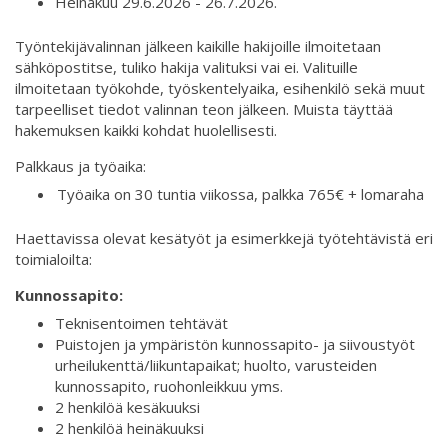
Heinäkuu 29.6.2026 - 26.7.2026.
Työntekijävalinnan jälkeen kaikille hakijoille ilmoitetaan
sähköpostitse, tuliko hakija valituksi vai ei. Valituille
ilmoitetaan työkohde, työskentelyaika, esihenkilö sekä muut
tarpeelliset tiedot valinnan teon jälkeen. Muista täyttää
hakemuksen kaikki kohdat huolellisesti.
Palkkaus ja työaika:
Työaika on 30 tuntia viikossa, palkka 765€ + lomaraha
Haettavissa olevat kesätyöt ja esimerkkejä työtehtävistä eri
toimialoilta:
Kunnossapito:
Teknisentoimen tehtävät
Puistojen ja ympäristön kunnossapito- ja siivoustyöt
urheilukenttä/liikuntapaikat; huolto, varusteiden
kunnossapito, ruohonleikkuu yms.
2 henkilöä kesäkuuksi
2 henkilöä heinäkuuksi