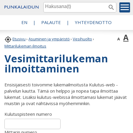
EN
|
PALAUTE
|
YHTEYDENOTTO
A

A
Etusivu
›
Asuminen ja ympäristö
›
Vesihuolto
›
Mittarilukeman ilmoitus
Vesimittarilukeman
ilmoittaminen
Ensisijaisesti toivomme lukemailmoitusta Kulutus-web -
palvelun kautta. Tämä on helppo ja nopea tapa ilmoittaa
lukemat. Lisäksi kulutus-webissä ilmoittamasi lukemat jäävät
muistiin ja ovat nähtävissä myöhemminkin.
Kulutuspisteen numero
Mittarin numero