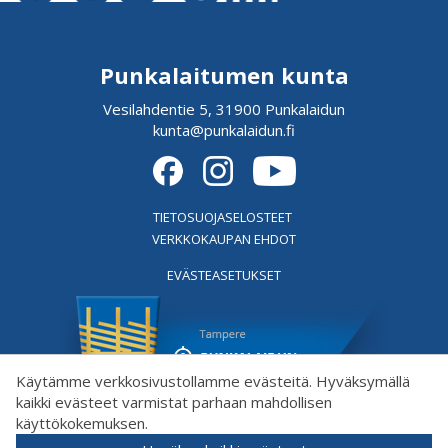
Punkalaitumen kunta
Vesilahdentie 5, 31900 Punkalaidun
kunta@punkalaidun.fi
TIETOSUOJASELOSTEET
VERKKOKAUPAN EHDOT
EVÄSTEASETUKSET
Käytämme verkkosivustollamme evästeitä. Hyväksymällä
kaikki evästeet varmistat parhaan mahdollisen
käyttökokemuksen.