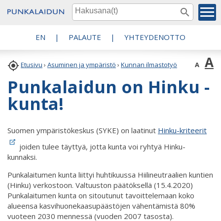
EN
|
PALAUTE
|
YHTEYDENOTTO
A

A
Etusivu
›
Asuminen ja ympäristö
›
Kunnan ilmastotyö
Punkalaidun on Hinku -
kunta!
Suomen ympäristökeskus (SYKE) on laatinut
Hinku-kriteerit
joiden tulee täyttyä, jotta kunta voi ryhtyä Hinku-
kunnaksi.
Punkalaitumen kunta liittyi huhtikuussa Hiilineutraalien kuntien
(Hinku) verkostoon. Valtuuston päätöksellä (15.4.2020)
Punkalaitumen kunta on sitoutunut tavoittelemaan koko
alueensa kasvihuonekaasupäästöjen vähentämistä 80%
vuoteen 2030 mennessä (vuoden 2007 tasosta).