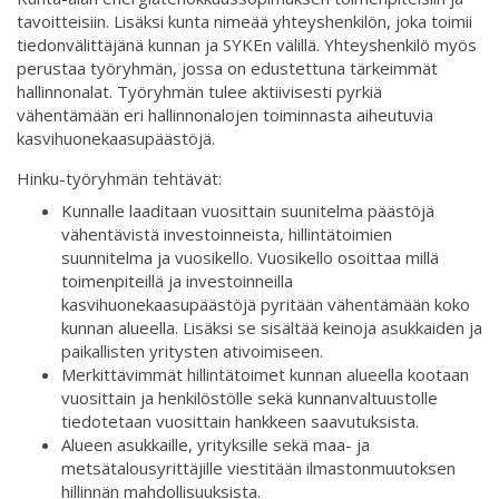
tavoitteisiin. Lisäksi kunta nimeää yhteyshenkilön, joka toimii
tiedonvälittäjänä kunnan ja SYKEn välillä. Yhteyshenkilö myös
perustaa työryhmän, jossa on edustettuna tärkeimmät
hallinnonalat. Työryhmän tulee aktiivisesti pyrkiä
vähentämään eri hallinnonalojen toiminnasta aiheutuvia
kasvihuonekaasupäästöjä.
Hinku-työryhmän tehtävät:
Kunnalle laaditaan vuosittain suunitelma päästöjä
vähentävistä investoinneista, hillintätoimien
suunnitelma ja vuosikello. Vuosikello osoittaa millä
toimenpiteillä ja investoinneilla
kasvihuonekaasupäästöjä pyritään vähentämään koko
kunnan alueella. Lisäksi se sisältää keinoja asukkaiden ja
paikallisten yritysten ativoimiseen.
Merkittävimmät hillintätoimet kunnan alueella kootaan
vuosittain ja henkilöstölle sekä kunnanvaltuustolle
tiedotetaan vuosittain hankkeen saavutuksista.
Alueen asukkaille, yrityksille sekä maa- ja
metsätalousyrittäjille viestitään ilmastonmuutoksen
hillinnän mahdollisuuksista.