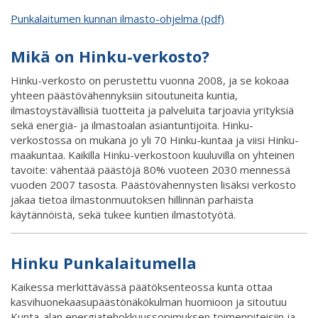
Punkalaitumen kunnan ilmasto-ohjelma (pdf)
Mikä on Hinku-verkosto?
Hinku-verkosto on perustettu vuonna 2008, ja se kokoaa
yhteen päästövähennyksiin sitoutuneita kuntia,
ilmastoystävällisiä tuotteita ja palveluita tarjoavia yrityksiä
sekä energia- ja ilmastoalan asiantuntijoita. Hinku-
verkostossa on mukana jo yli 70 Hinku-kuntaa ja viisi Hinku-
maakuntaa. Kaikilla Hinku-verkostoon kuuluvilla on yhteinen
tavoite: vähentää päästöjä 80% vuoteen 2030 mennessä
vuoden 2007 tasosta. Päästövähennysten lisäksi verkosto
jakaa tietoa ilmastonmuutoksen hillinnän parhaista
käytännöistä, sekä tukee kuntien ilmastotyötä.
Hinku Punkalaitumella
Kaikessa merkittävässä päätöksenteossa kunta ottaa
kasvihuonekaasupäästönäkökulman huomioon ja sitoutuu
Kunta-alan energiatehokkuussopimuksen toimenpiteisiin ja