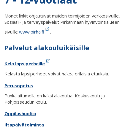
Monet linkit ohjautuvat muiden toimijoiden verkkosivuille,
Sosiaali- ja terveyspalvelut Pirkanmaan hyvinvointialueen
sivuille
www.pirha.fi
.
Palvelut alakouluikäisille
Kela lapsiperheille
Kelasta lapsiperheet voivat hakea erilaisia etuuksia.
Perusopetus
Punkalaitumella on kaksi alakoulua, Keskuskoulu ja
Pohjoisseudun koulu.
Oppilashuolto
Iltapäivätoiminta