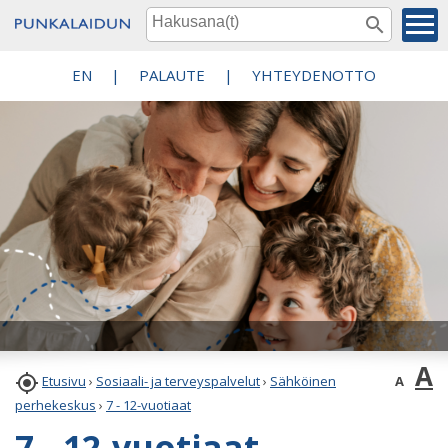
EN
|
PALAUTE
|
YHTEYDENOTTO
A

A
Etusivu
›
Sosiaali- ja terveyspalvelut
›
Sähköinen
perhekeskus
›
7 - 12-vuotiaat
7 - 12-vuotiaat