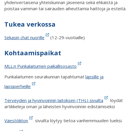
yhdenvertaisena yhteiskunnan jäsenenä sekä ehkäistä ja
poistaa vamman tai sairauden aiheuttamia haittoja ja esteitä.
Tukea verkossa
Sekasin chat nuorille
(12-29-vuotiaille)
Kohtaamispaikat
MLL:n Punkalaitumen paikallisosasto
Punkalaitumen seurakunnan tapahtumat
lapsille ja
lapsiperheille
Terveyden ja hyvinvoinnin laitoksen (THL) sivuilta
löydät
artikkeleja oman ja läheisten hyvinvoinnin edistämiseksi
Väestöliiton
sivuilta löytyy tietoa vanhemmuuden tueksi.