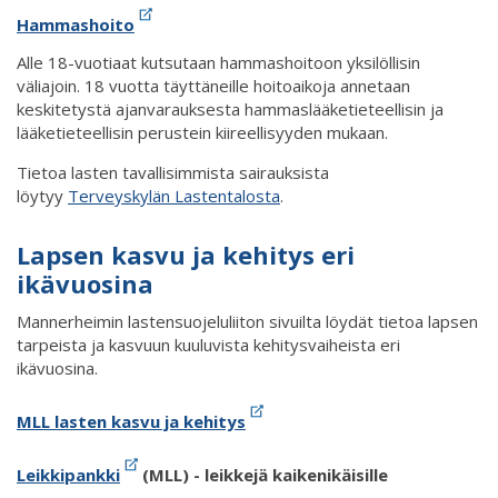
Hammashoito
Alle 18-vuotiaat kutsutaan hammashoitoon yksilöllisin
väliajoin. 18 vuotta täyttäneille hoitoaikoja annetaan
keskitetystä ajanvarauksesta hammaslääketieteellisin ja
lääketieteellisin perustein kiireellisyyden mukaan.
Tietoa lasten tavallisimmista sairauksista
löytyy
Terveyskylän Lastentalosta
.
Lapsen kasvu ja kehitys eri
ikävuosina
Mannerheimin lastensuojeluliiton sivuilta löydät tietoa lapsen
tarpeista ja kasvuun kuuluvista kehitysvaiheista eri
ikävuosina.
MLL lasten kasvu ja kehitys
Leikkipankki
(MLL) - leikkejä kaikenikäisille