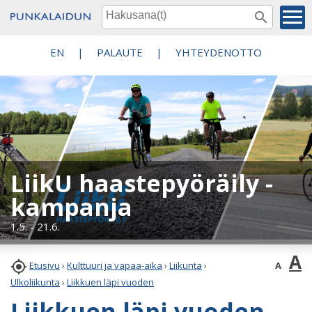
EN
|
PALAUTE
|
YHTEYDENOTTO
LiikU haastepyöräily -
kampanja
1.5. - 21.6.
A

A
Etusivu
›
Kulttuuri ja vapaa-aika
›
Liikunta
›
Ulkoliikunta
›
Liikkuen läpi vuoden
Liikkuen läpi vuoden