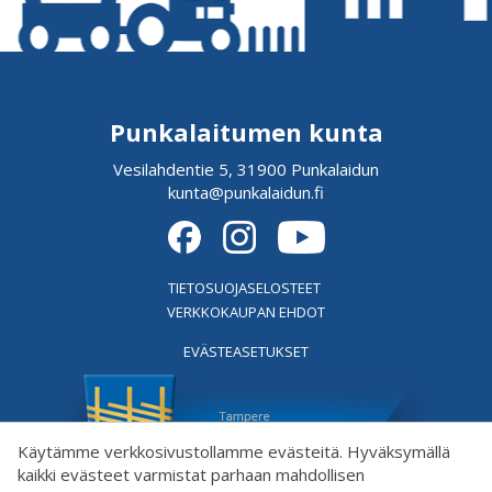
Punkalaitumen kunta
Vesilahdentie 5, 31900 Punkalaidun
kunta@punkalaidun.fi
TIETOSUOJASELOSTEET
VERKKOKAUPAN EHDOT
EVÄSTEASETUKSET
Käytämme verkkosivustollamme evästeitä. Hyväksymällä
kaikki evästeet varmistat parhaan mahdollisen