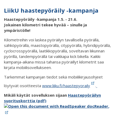
LiikU haastepyöräily -kampanja
Haastepyöräily -kampanja 1.5. - 21.6.
Jokainen kilometri tekee hyvää – sinulle ja
ympäristölle!
Kilometreihin voi laskea pyöräilyn tavallisella pyörällä,
sähköpyörällä, maastopyörällä, citypyörällä, hybridipyörällä,
cyclocrosspyörällä, laatikkopyörällä, soveltavan liikunnan
pyörillä, tandempyörällä tai vaikkapa kick bikella. Kaikki
kampanja-aikana missä tahansa pyöräillyt kilometrit saa
kirjata mobiilisovellukseen.
Tarkemmat kampanjan tiedot sekä mobiilikirjausohjeet
löytyvät osoitteesta
www.liiku.fi/haastepyoraily
.
Mikäli käytät sovelluksen sijaan
Haastepyöräilyn
suorituskorttia (pdf)
,