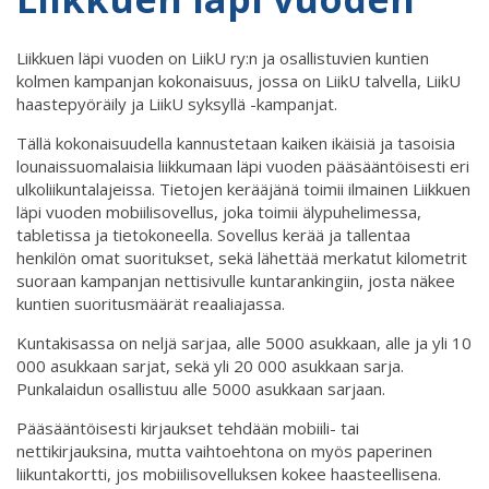
Liikkuen läpi vuoden on LiikU ry:n ja osallistuvien kuntien
kolmen kampanjan kokonaisuus, jossa on LiikU talvella, LiikU
haastepyöräily ja LiikU syksyllä -kampanjat.
Tällä kokonaisuudella kannustetaan kaiken ikäisiä ja tasoisia
lounaissuomalaisia liikkumaan läpi vuoden pääsääntöisesti eri
ulkoliikuntalajeissa. Tietojen kerääjänä toimii ilmainen Liikkuen
läpi vuoden mobiilisovellus, joka toimii älypuhelimessa,
tabletissa ja tietokoneella. Sovellus kerää ja tallentaa
henkilön omat suoritukset, sekä lähettää merkatut kilometrit
suoraan kampanjan nettisivulle kuntarankingiin, josta näkee
kuntien suoritusmäärät reaaliajassa.
Kuntakisassa on neljä sarjaa, alle 5000 asukkaan, alle ja yli 10
000 asukkaan sarjat, sekä yli 20 000 asukkaan sarja.
Punkalaidun osallistuu alle 5000 asukkaan sarjaan.
Pääsääntöisesti kirjaukset tehdään mobiili- tai
nettikirjauksina, mutta vaihtoehtona on myös paperinen
liikuntakortti, jos mobiilisovelluksen kokee haasteellisena.