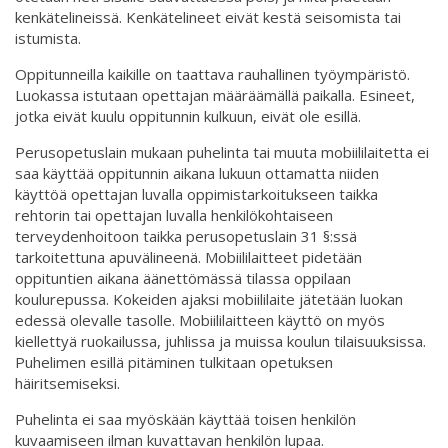
kenkätelineissä. Kenkätelineet eivät kestä seisomista tai
istumista.
Oppitunneilla kaikille on taattava rauhallinen työympäristö.
Luokassa istutaan opettajan määräämällä paikalla. Esineet,
jotka eivät kuulu oppitunnin kulkuun, eivät ole esillä.
Perusopetuslain mukaan puhelinta tai muuta mobiililaitetta ei
saa käyttää oppitunnin aikana lukuun ottamatta niiden
käyttöä opettajan luvalla oppimistarkoitukseen taikka
rehtorin tai opettajan luvalla henkilökohtaiseen
terveydenhoitoon taikka perusopetuslain 31 §:ssä
tarkoitettuna apuvälineenä. Mobiililaitteet pidetään
oppituntien aikana äänettömässä tilassa oppilaan
koulurepussa. Kokeiden ajaksi mobiililaite jätetään luokan
edessä olevalle tasolle. Mobiililaitteen käyttö on myös
kiellettyä ruokailussa, juhlissa ja muissa koulun tilaisuuksissa.
Puhelimen esillä pitäminen tulkitaan opetuksen
häiritsemiseksi.
Puhelinta ei saa myöskään käyttää toisen henkilön
kuvaamiseen ilman kuvattavan henkilön lupaa.