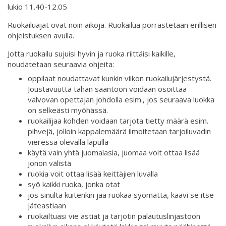
lukio 11.40-12.05
Ruokailuajat ovat noin aikoja. Ruokailua porrastetaan erillisen
ohjeistuksen avulla.
Jotta ruokailu sujuisi hyvin ja ruoka riittäisi kaikille,
noudatetaan seuraavia ohjeita:
oppilaat noudattavat kunkin viikon ruokailujärjestystä.
Joustavuutta tähän sääntöön voidaan osoittaa
valvovan opettajan johdolla esim., jos seuraava luokka
on selkeästi myöhässä.
ruokailijaa kohden voidaan tarjota tietty määrä esim.
pihvejä, jolloin kappalemäärä ilmoitetaan tarjoiluvadin
vieressä olevalla lapulla
käytä vain yhtä juomalasia, juomaa voit ottaa lisää
jonon välistä
ruokia voit ottaa lisää keittäjien luvalla
syö kaikki ruoka, jonka otat
jos sinulta kuitenkin jää ruokaa syömättä, kaavi se itse
jäteastiaan
ruokailtuasi vie astiat ja tarjotin palautuslinjastoon