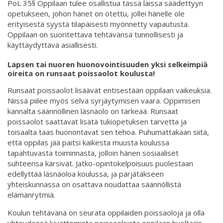
PoL 35§ Oppilaan tulee osallistua tässä laissa säädettyyn
opetukseen, johon hänet on otettu, jollei hänelle ole
erityisestä syystä tilapäisesti myönnetty vapautusta.
Oppilaan on suoritettava tehtävänsä tunnollisesti ja
käyttäydyttävä asiallisesti.
Lapsen tai nuoren huonovointisuuden yksi selkeimpiä
oireita on runsaat poissaolot koulusta!
Runsaat poissaolot lisäävät entisestään oppilaan vaikeuksia.
Niissä piilee myös selvä syrjäytymisen vaara. Oppimisen
kannalta säännöllinen läsnäolo on tärkeää. Runsaat
poissaolot saattavat lisätä tukiopetuksen tarvetta ja
toisaalta taas huonontavat sen tehoa. Puhumattakaan siitä,
että oppilas jää paitsi kaikesta muusta koulussa
tapahtuvasta toiminnasta, jolloin hänen sosiaaliset
suhteensa kärsivät. Jatko-opintokelpoisuus puolestaan
edellyttää läsnäoloa koulussa, ja pärjätäkseen
yhteiskunnassa on osattava noudattaa säännöllistä
elämänrytmiä.
Koulun tehtävänä on seurata oppilaiden poissaoloja ja olla