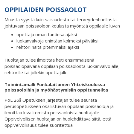
OPPILAIDEN POISSAOLOT
Muusta syystä kuin sairaudesta tai terveydenhuollosta
johtuvaan poissaoloon koulusta myöntää oppilaalle luvan
opettaja oman tuntinsa ajaksi
luokanvalvoja enintään kolmeksi päiväksi
rehtori näitä pitemmäksi ajaksi
Huoltajan tulee ilmoittaa heti ensimmäisenä
poissaolopäivänä oppilaan poissaolosta luokanvalvojalle,
rehtorille tai jollekin opettajalle.
Toimintamalli Punkalaitumen Yhteiskoulussa
poissaoloihin ja myöhästymisiin oppitunneilta
PoL 26§ Opetuksen järjestäjän tulee seurata
perusopetukseen osallistuvan oppilaan poissaoloja ja
ilmoittaa luvattomista poissaoloista huoltajalle.
Oppivelvollisen huoltajan on huolehdittava siitä, että
oppivelvollisuus tulee suoritettua.