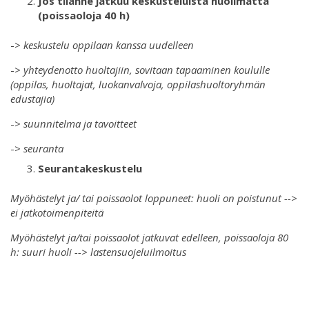
Jos tilanne jatkuu keskusteluista huolimatta
(poissaoloja 40 h)
->
keskustelu oppilaan kanssa uudelleen
->
yhteydenotto huoltajiin, sovitaan tapaaminen koululle
(oppilas, huoltajat, luokanvalvoja, oppilashuoltoryhmän
edustajia)
->
suunnitelma ja tavoitteet
->
seuranta
Seurantakeskustelu
Myöhästelyt ja/ tai poissaolot loppuneet: huoli on poistunut -->
ei jatkotoimenpiteitä
Myöhästelyt ja/tai poissaolot jatkuvat edelleen, poissaoloja 80
h: suuri huoli --> lastensuojeluilmoitus