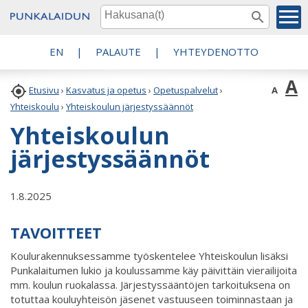
EN
|
PALAUTE
|
YHTEYDENOTTO
A

A
Etusivu
›
Kasvatus ja opetus
›
Opetuspalvelut
›
Yhteiskoulu
›
Yhteiskoulun järjestyssäännöt
Yhteiskoulun
järjestyssäännöt
1.8.2025
TAVOITTEET
Koulurakennuksessamme työskentelee Yhteiskoulun lisäksi
Punkalaitumen lukio ja koulussamme käy päivittäin vierailijoita
mm. koulun ruokalassa. Järjestyssääntöjen tarkoituksena on
totuttaa kouluyhteisön jäsenet vastuuseen toiminnastaan ja