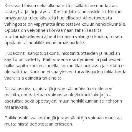
Kaikissa tiloissa sekä ulkona että sisällä tulee noudattaa
siisteyttä ja järjestystä. Roskat laitetaan roskiksiin. Koulun
omaisuutta tulee käsitellä huolellisesti. Aiheutuneesta
vahingosta on viipymättä ilmoitettava koulun henkilökunnalle.
Oppilas on velvollinen korvaamaan tahallisesti tai
tuottamuksellisesti aiheuttamansa vahingon koulun, toisen
oppilaan tai henkilökunnan omaisuudelle.
Tupakointi, sähkötupakointi, nikotiinituotteiden ja nuuskan
käyttö on kielletty. Päihtyneenä esiintyminen ja päihteiden
hallussapito koulun alueella, koulun tilaisuuksissa ja retkillä ei
ole sallittua. Kouluun ei saa yleisen turvallisuuden takia tuoda
vaarallisia esineitä tai aineita.
Niissä asioissa, joista järjestyssäännöissä ei erikseen
mainita, noudatetaan voimassa olevia koululakeja ja -
asetuksia sekä opettajien, muun henkilökunnan tai rehtorin
määräyksiä.
Poikkeusoloissa koulun järjestyssääntöjä voidaan muuttaa,
mutta niistä tiedotetaan erikseen.