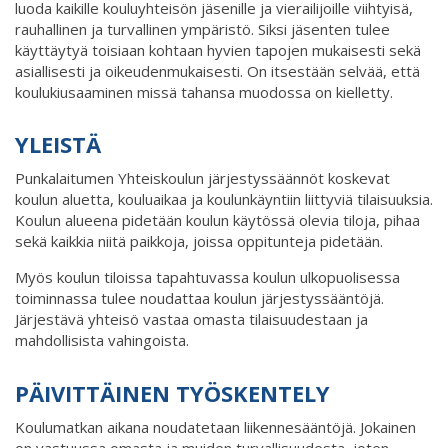
luoda kaikille kouluyhteisön jäsenille ja vierailijoille viihtyisä,
rauhallinen ja turvallinen ympäristö. Siksi jäsenten tulee
käyttäytyä toisiaan kohtaan hyvien tapojen mukaisesti sekä
asiallisesti ja oikeudenmukaisesti. On itsestään selvää, että
koulukiusaaminen missä tahansa muodossa on kielletty.
YLEISTÄ
Punkalaitumen Yhteiskoulun järjestyssäännöt koskevat
koulun aluetta, kouluaikaa ja koulunkäyntiin liittyviä tilaisuuksia.
Koulun alueena pidetään koulun käytössä olevia tiloja, pihaa
sekä kaikkia niitä paikkoja, joissa oppitunteja pidetään.
Myös koulun tiloissa tapahtuvassa koulun ulkopuolisessa
toiminnassa tulee noudattaa koulun järjestyssääntöjä.
Järjestävä yhteisö vastaa omasta tilaisuudestaan ja
mahdollisista vahingoista.
PÄIVITTÄINEN TYÖSKENTELY
Koulumatkan aikana noudatetaan liikennesääntöjä. Jokainen
on vastuussa omasta ja muiden turvallisuudesta, joten