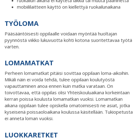
ruokailun aikana ei käytetä lakkia tai muuta päähinettä
mobiililaitteen käyttö on kiellettyä ruokailunaikana
TYÖLOMA
Pääsääntöisesti oppilaalle voidaan myöntää huoltajan
pyynnöstä viikko lukuvuotta kohti kotona suoritettavaa työtä
varten.
LOMAMATKAT
Perheen lomamatkat pitäisi sovittaa oppilaan loma-aikoihin.
Mikäli näin ei voida tehdä, tulee oppilaan koulutyöstä
vapauttaminen anoa ennen kuin matka varataan. On
toivottavaa, että oppilas olisi Yhteiskouluaikana korkeintaan
kerran poissa koulusta lomamatkan vuoksi. Lomamatkan
aikana oppilaan tulee opiskella omatoimisesti ne asiat, jotka
kyseisenä poissaoloaikana koulussa käsitellään. Tukiopetusta
ei anneta loman vuoksi.
LUOKKARETKET