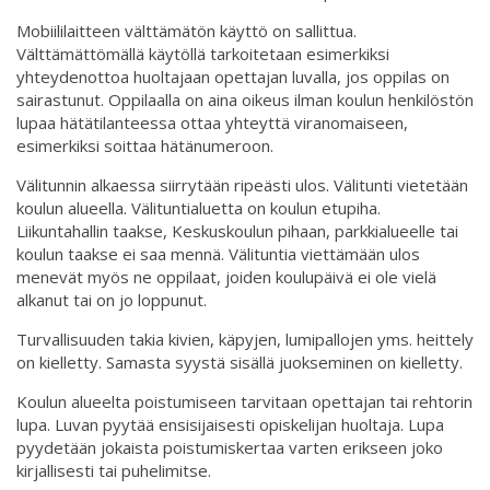
Mobiililaitteen välttämätön käyttö on sallittua.
Välttämättömällä käytöllä tarkoitetaan esimerkiksi
yhteydenottoa huoltajaan opettajan luvalla, jos oppilas on
sairastunut. Oppilaalla on aina oikeus ilman koulun henkilöstön
lupaa hätätilanteessa ottaa yhteyttä viranomaiseen,
esimerkiksi soittaa hätänumeroon.
Välitunnin alkaessa siirrytään ripeästi ulos. Välitunti vietetään
koulun alueella. Välituntialuetta on koulun etupiha.
Liikuntahallin taakse, Keskuskoulun pihaan, parkkialueelle tai
koulun taakse ei saa mennä. Välituntia viettämään ulos
menevät myös ne oppilaat, joiden koulupäivä ei ole vielä
alkanut tai on jo loppunut.
Turvallisuuden takia kivien, käpyjen, lumipallojen yms. heittely
on kielletty. Samasta syystä sisällä juokseminen on kielletty.
Koulun alueelta poistumiseen tarvitaan opettajan tai rehtorin
lupa. Luvan pyytää ensisijaisesti opiskelijan huoltaja. Lupa
pyydetään jokaista poistumiskertaa varten erikseen joko
kirjallisesti tai puhelimitse.