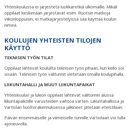
Yhteiskoulussa ei järjestetä luokkaretkiä ulkomaille. Mikäli
oppilaat keskenään järjestävät esim. Ruotsin matkoja
viikonloppuisin, ei matkajärjestelyissä saa käyttää koulun
nimeä.
KOULUJEN YHTEISTEN TILOJEN
KÄYTTÖ
TEKNISEN TYÖN TILAT
Oppilaat lähtevät kouluilta teknisen työn pihaan, kun kello soi
sisään. Teknisen työn välitunnit vietetään omalla koulupihalla.
LIIKUNTAHALLI JA MUUT LIIKUNTAPAIKAT
Yhteiskoulun ja lukion oppilaat lähtevät välitunnin alussa
liikuntapaikoille varusteiden vaihtoa varten. Liikuntahallissa ja
Vartiolan huoltorakennuksessa jalkineet jätetään eteistilaan.
Päivän ensimmäiselle ja viimeiselle tunnille Vartiolaan voi tulla
ajoneuvolla.