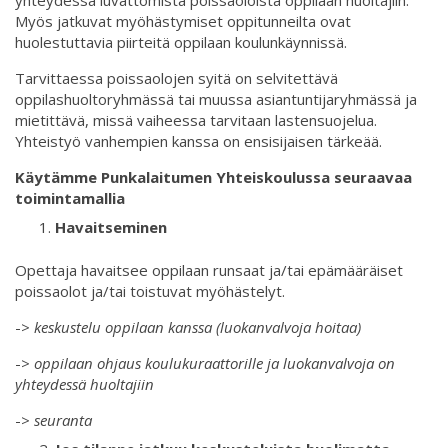
yhteydessä luvattomista poissaoloista oppilaan huoltajiin.
Myös jatkuvat myöhästymiset oppitunneilta ovat
huolestuttavia piirteitä oppilaan koulunkäynnissä.
Tarvittaessa poissaolojen syitä on selvitettävä
oppilashuoltoryhmässä tai muussa asiantuntijaryhmässä ja
mietittävä, missä vaiheessa tarvitaan lastensuojelua.
Yhteistyö vanhempien kanssa on ensisijaisen tärkeää.
Käytämme Punkalaitumen Yhteiskoulussa seuraavaa
toimintamallia
Havaitseminen
Opettaja havaitsee oppilaan runsaat ja/tai epämääräiset
poissaolot ja/tai toistuvat myöhästelyt.
->
keskustelu oppilaan kanssa (luokanvalvoja hoitaa)
->
oppilaan ohjaus koulukuraattorille ja luokanvalvoja on
yhteydessä huoltajiin
->
seuranta