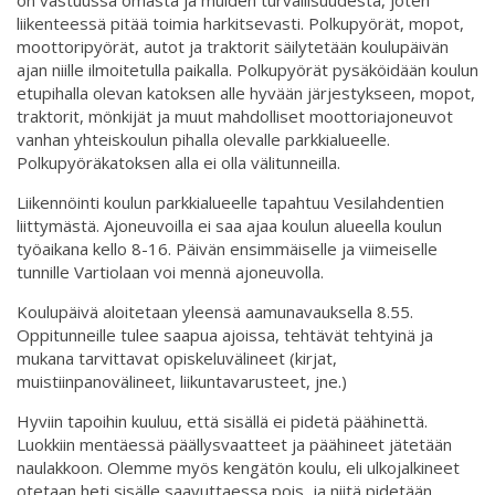
liikenteessä pitää toimia harkitsevasti. Polkupyörät, mopot,
moottoripyörät, autot ja traktorit säilytetään koulupäivän
ajan niille ilmoitetulla paikalla. Polkupyörät pysäköidään koulun
etupihalla olevan katoksen alle hyvään järjestykseen, mopot,
traktorit, mönkijät ja muut mahdolliset moottoriajoneuvot
vanhan yhteiskoulun pihalla olevalle parkkialueelle.
Polkupyöräkatoksen alla ei olla välitunneilla.
Liikennöinti koulun parkkialueelle tapahtuu Vesilahdentien
liittymästä. Ajoneuvoilla ei saa ajaa koulun alueella koulun
työaikana kello 8-16. Päivän ensimmäiselle ja viimeiselle
tunnille Vartiolaan voi mennä ajoneuvolla.
Koulupäivä aloitetaan yleensä aamunavauksella 8.55.
Oppitunneille tulee saapua ajoissa, tehtävät tehtyinä ja
mukana tarvittavat opiskeluvälineet (kirjat,
muistiinpanovälineet, liikuntavarusteet, jne.)
Hyviin tapoihin kuuluu, että sisällä ei pidetä päähinettä.
Luokkiin mentäessä päällysvaatteet ja päähineet jätetään
naulakkoon. Olemme myös kengätön koulu, eli ulkojalkineet
otetaan heti sisälle saavuttaessa pois, ja niitä pidetään