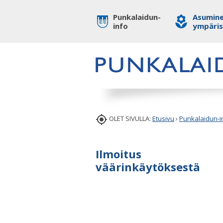
Punkalaidun-
Asumine
info
ympäri

OLET SIVULLA:
Etusivu
›
Punkalaidun-i
Ilmoitus
väärinkäytöksestä