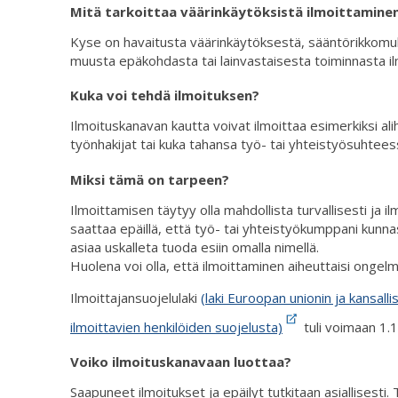
Mitä tarkoittaa väärinkäytöksistä ilmoittamine
Kyse on havaitusta väärinkäytöksestä, sääntörikkomu
muusta epäkohdasta tai lainvastaisesta toiminnasta i
Kuka voi tehdä ilmoituksen?
Ilmoituskanavan kautta voivat ilmoittaa esimerkiksi alih
työnhakijat tai kuka tahansa työ- tai yhteistyösuhtees
Miksi tämä on tarpeen?
Ilmoittamisen täytyy olla mahdollista turvallisesti ja 
saattaa epäillä, että työ- tai yhteistyökumppani kunn
asiaa uskalleta tuoda esiin omalla nimellä.
Huolena voi olla, että ilmoittaminen aiheuttaisi ongelm
Ilmoittajansuojelulaki
(laki Euroopan unionin ja kansal
ilmoittavien henkilöiden suojelusta)
tuli voimaan 1.
Voiko ilmoituskanavaan luottaa?
Saapuneet ilmoitukset ja epäilyt tutkitaan asiallisesti