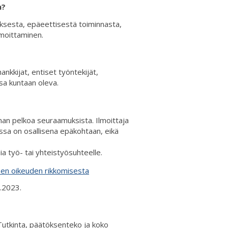
n?
ksesta, epäeettisestä toiminnasta,
lmoittaminen.
ankkijat, entiset työntekijät,
sa kuntaan oleva.
ilman pelkoa seuraamuksista. Ilmoittaja
assa on osallisena epäkohtaan, eikä
ia työ- tai yhteistyösuhteelle.
lisen oikeuden rikkomisesta
1.2023.
. Tutkinta, päätöksenteko ja koko