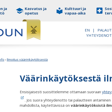
n ja
Kasvatus ja
Kulttuuri ja
Sosi
stö
opetus
vapaa-aika
ter
EN
|
PALAUT
YHTEYDENO
nfo
›
Ilmoitus väärinkäytöksestä
Väärinkäytöksestä i
Ensisijaisesti suosittelemme ottamaan suoraan
yhtey
. Jos suora yhteydenotto tai palautteen antaminen 
mahdollista, käytettävissä on
väärinkäytöksistä il