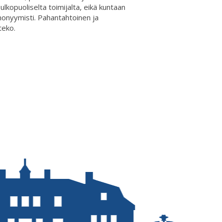
lkopuoliselta toimijalta, eikä kuntaan
 anonyymisti. Pahantahtoinen ja
teko.