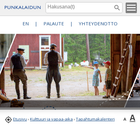
EN
|
PALAUTE
|
YHTEYDENOTTO
A

A
Etusivu
›
Kulttuuri ja vapaa-aika
›
Tapahtumakalenteri