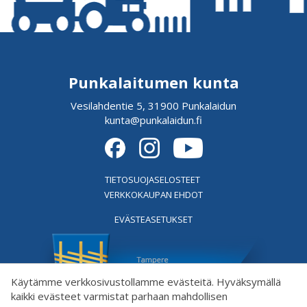
Punkalaitumen kunta
Vesilahdentie 5, 31900 Punkalaidun
kunta@punkalaidun.fi
TIETOSUOJASELOSTEET
VERKKOKAUPAN EHDOT
EVÄSTEASETUKSET
Käytämme verkkosivustollamme evästeitä. Hyväksymällä
kaikki evästeet varmistat parhaan mahdollisen