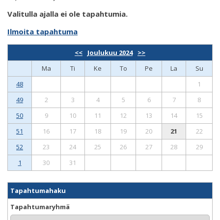
Valitulla ajalla ei ole tapahtumia.
Ilmoita tapahtuma
<<
Joulukuu 2024
>>
Ma
Ti
Ke
To
Pe
La
Su
48
1
49
2
3
4
5
6
7
8
50
9
10
11
12
13
14
15
51
16
17
18
19
20
21
22
52
23
24
25
26
27
28
29
1
30
31
Tapahtumahaku
Tapahtumaryhmä