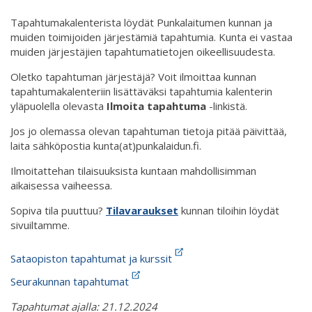
Tapahtumakalenterista löydät Punkalaitumen kunnan ja
muiden toimijoiden järjestämiä tapahtumia. Kunta ei vastaa
muiden järjestäjien tapahtumatietojen oikeellisuudesta.
Oletko tapahtuman järjestäjä? Voit ilmoittaa kunnan
tapahtumakalenteriin lisättäväksi tapahtumia kalenterin
yläpuolella olevasta
Ilmoita tapahtuma
-linkistä.
Jos jo olemassa olevan tapahtuman tietoja pitää päivittää,
laita sähköpostia kunta(at)punkalaidun.fi.
Ilmoitattehan tilaisuuksista kuntaan mahdollisimman
aikaisessa vaiheessa.
Sopiva tila puuttuu?
Tilavaraukset
kunnan tiloihin löydät
sivuiltamme.
Sataopiston tapahtumat ja kurssit
Seurakunnan tapahtumat
Tapahtumat ajalla: 21.12.2024