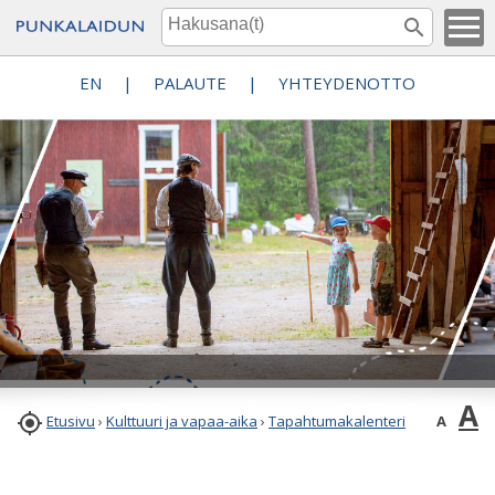
EN
|
PALAUTE
|
YHTEYDENOTTO
A

A
Etusivu
›
Kulttuuri ja vapaa-aika
›
Tapahtumakalenteri