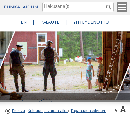
EN
|
PALAUTE
|
YHTEYDENOTTO
A

A
Etusivu
›
Kulttuuri ja vapaa-aika
›
Tapahtumakalenteri