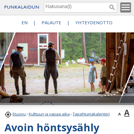
EN
|
PALAUTE
|
YHTEYDENOTTO
A

A
Etusivu
›
Kulttuuri ja vapaa-aika
›
Tapahtumakalenteri
Avoin höntsysähly