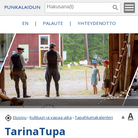
EN
|
PALAUTE
|
YHTEYDENOTTO
A

A
Etusivu
›
Kulttuuri ja vapaa-aika
›
Tapahtumakalenteri
TarinaTupa