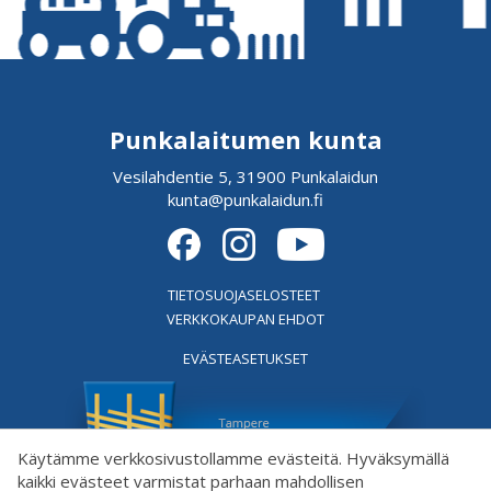
Punkalaitumen kunta
Vesilahdentie 5, 31900 Punkalaidun
kunta@punkalaidun.fi
TIETOSUOJASELOSTEET
VERKKOKAUPAN EHDOT
EVÄSTEASETUKSET
Käytämme verkkosivustollamme evästeitä. Hyväksymällä
kaikki evästeet varmistat parhaan mahdollisen