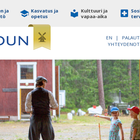
n ja
Kasvatus ja
Kulttuuri ja
Sosi
stö
opetus
vapaa-aika
ter
EN
|
PALAUT
YHTEYDENO