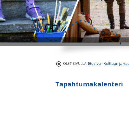

OLET SIVULLA:
Etusivu
›
Kulttuuri ja v
Tapahtumakalenteri