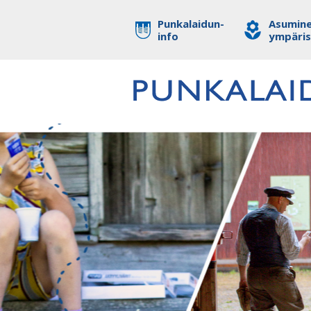
Punkalaidun-
Asumine
info
ympäri