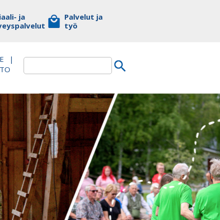
aali- ja
Palvelut ja
veyspalvelut
työ
E
|
TTO