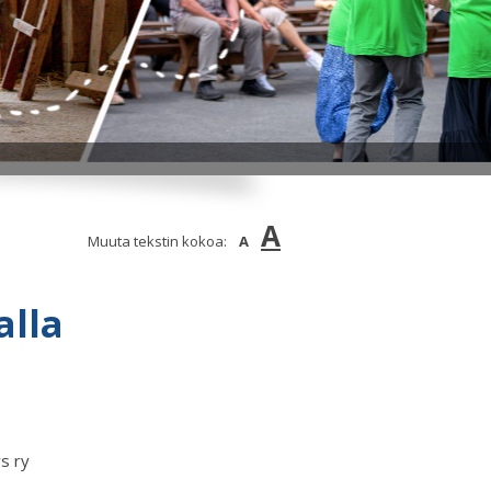
A
Muuta tekstin kokoa:
A
alla
s ry