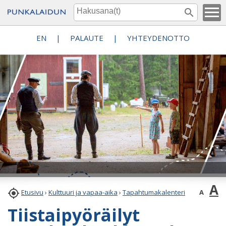
EN
|
PALAUTE
|
YHTEYDENOTTO
A

A
Etusivu
›
Kulttuuri ja vapaa-aika
›
Tapahtumakalenteri
Tiistaipyöräilyt