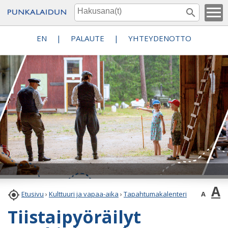
EN
|
PALAUTE
|
YHTEYDENOTTO
A

A
Etusivu
›
Kulttuuri ja vapaa-aika
›
Tapahtumakalenteri
Tiistaipyöräilyt