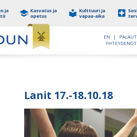
n ja
Kasvatus ja
Kulttuuri ja
Sosi
stö
opetus
vapaa-aika
ter
EN
|
PALAUT
YHTEYDENO
Lanit 17.-18.10.18