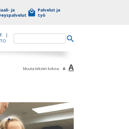
aali- ja
Palvelut ja
veyspalvelut
työ
E
|
TTO
A
Muuta tekstin kokoa:
A