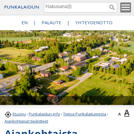
EN
|
PALAUTE
|
YHTEYDENOTTO
A

A
Etusivu
›
Punkalaidun-info
›
Tietoa Punkalaitumesta
›
Ajankohtaiset tiedotteet
Ajankohtaista