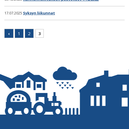
17.07.2025
Syksyn liikunnat
‹
1
2
3