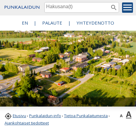
EN
|
PALAUTE
|
YHTEYDENOTTO
A

A
Etusivu
›
Punkalaidun-info
›
Tietoa Punkalaitumesta
›
Ajankohtaiset tiedotteet