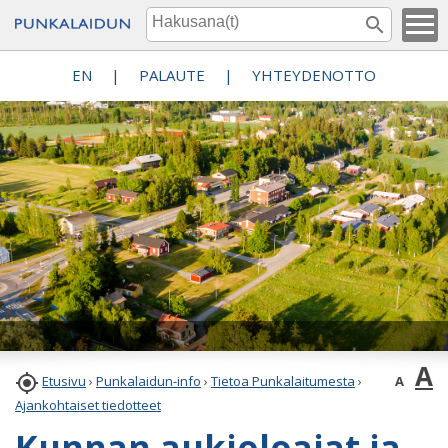
EN
|
PALAUTE
|
YHTEYDENOTTO
A

A
Etusivu
›
Punkalaidun-info
›
Tietoa Punkalaitumesta
›
Ajankohtaiset tiedotteet
Kunnan aukioloajat ja