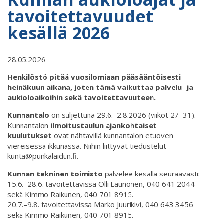
tavoitettavuudet
kesällä 2026
28.05.2026
Henkilöstö pitää vuosilomiaan pääsääntöisesti
heinäkuun aikana, joten tämä vaikuttaa palvelu- ja
aukioloaikoihin sekä tavoitettavuuteen.
Kunnantalo
on suljettuna 29.6.–2.8.2026 (viikot 27–31).
Kunnantalon
ilmoitustaulun ajankohtaiset
kuulutukset
ovat nähtävillä kunnantalon etuoven
viereisessä ikkunassa. Niihin liittyvät tiedustelut
kunta@punkalaidun.fi.
Kunnan tekninen toimisto
palvelee kesällä seuraavasti:
15.6.–28.6. tavoitettavissa Olli Launonen, 040 641 2044
sekä Kimmo Raikunen, 040 701 8915.
20.7.–9.8. tavoitettavissa Marko Juurikivi, 040 643 3456
sekä Kimmo Raikunen, 040 701 8915.