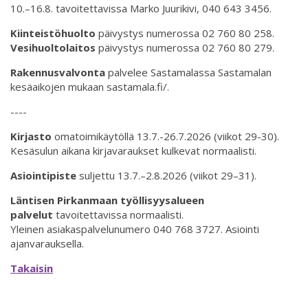
10.–16.8. tavoitettavissa Marko Juurikivi, 040 643 3456.
Kiinteistöhuolto
päivystys numerossa 02 760 80 258.
Vesihuoltolaitos
päivystys numerossa 02 760 80 279.
Rakennusvalvonta
palvelee Sastamalassa Sastamalan
kesäaikojen mukaan sastamala.fi/.
----
Kirjasto
omatoimikäytöllä 13.7.-26.7.2026 (viikot 29-30).
Kesäsulun aikana kirjavaraukset kulkevat normaalisti.
Asiointipiste
suljettu 13.7.–2.8.2026 (viikot 29–31).
Läntisen Pirkanmaan työllisyysalueen
palvelut
tavoitettavissa normaalisti.
Yleinen asiakaspalvelunumero 040 768 3727. Asiointi
ajanvarauksella.
Takaisin